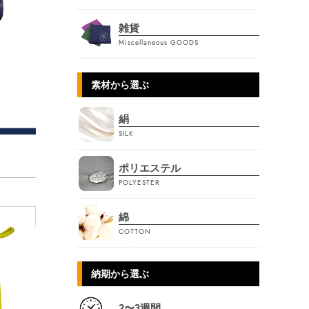
雑貨
Miscellaneous GOODS
素材から選ぶ
絹
SILK
ポリエステル
POLYESTER
綿
COTTON
納期から選ぶ
2〜3週間