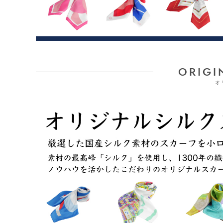
ORIGI
オ