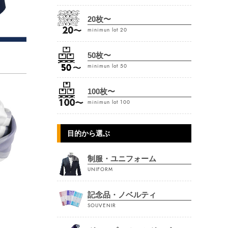
20枚〜
minimun lot 20
50枚〜
minimun lot 50
100枚〜
minimun lot 100
目的から選ぶ
制服・ユニフォーム
UNIFORM
記念品・ノベルティ
SOUVENIR