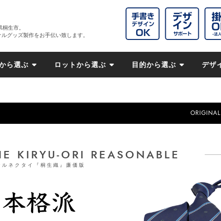
県桐生市。
ナルグッズ製作をお手伝い致します。
から選ぶ
ロットから選ぶ
目的から選ぶ
デザ
ORIGINAL
IE KIRYU-ORI REASONABLE
ナルネクタイ『桐生織』廉価版