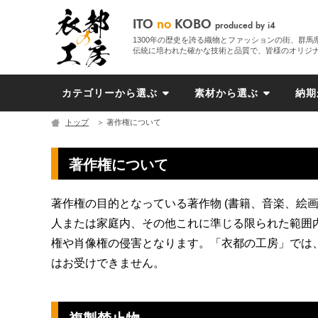
ITO
no
KOBO
produced by i4
1300年の歴史を誇る織物とファッションの街、群馬
伝統に培われた確かな技術と品質で、皆様のオリジ
カテゴリーから選ぶ
素材から選ぶ
納期
トップ
＞ 著作権について
著作権について
著作権の目的となっている著作物 (書籍、音楽、絵
人または家庭内、その他これに準じる限られた範囲
権や肖像権の侵害となります。「衣都の工房」では
はお受けできません。