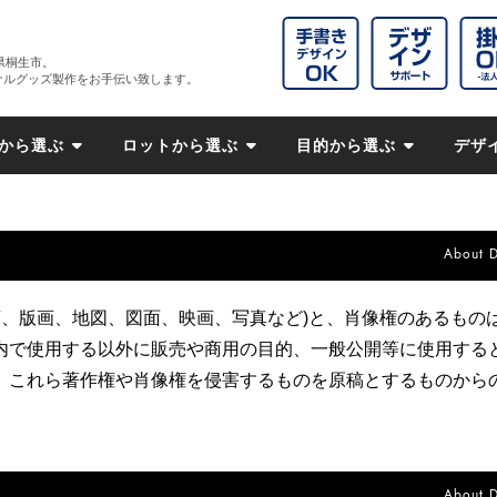
県桐生市。
ナルグッズ製作をお手伝い致します。
から選ぶ
ロットから選ぶ
目的から選ぶ
デザ
About 
画、版画、地図、図面、映画、写真など)と、肖像権のあるもの
内で使用する以外に販売や商用の目的、一般公開等に使用する
、これら著作権や肖像権を侵害するものを原稿とするものから
About 