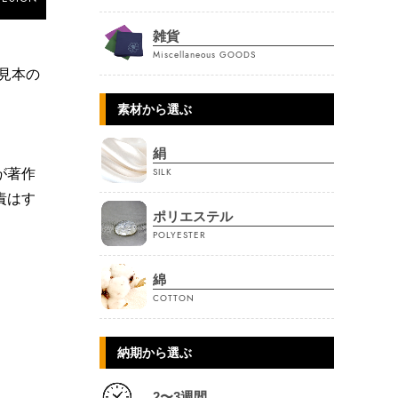
雑貨
Miscellaneous GOODS
見本の
素材から選ぶ
絹
SILK
が著作
責はす
ポリエステル
POLYESTER
綿
COTTON
納期から選ぶ
2〜3週間