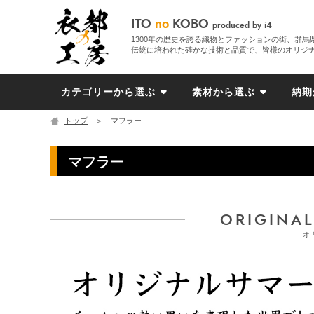
ITO
no
KOBO
produced by i4
1300年の歴史を誇る織物とファッションの街、群馬
伝統に培われた確かな技術と品質で、皆様のオリジ
カテゴリーから選ぶ
素材から選ぶ
納期
トップ
＞ マフラー
マフラー
ORIGINA
オ