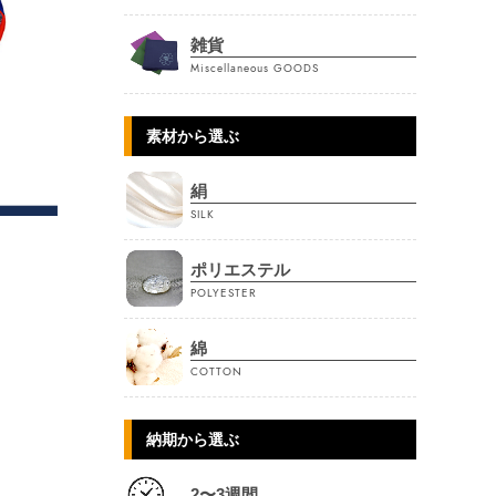
雑貨
Miscellaneous GOODS
素材から選ぶ
絹
SILK
ポリエステル
POLYESTER
綿
COTTON
納期から選ぶ
2〜3週間